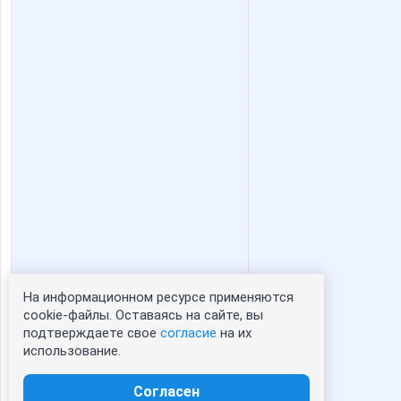
На информационном ресурсе применяются
Статистика портрета:
cookie-файлы. Оставаясь на сайте, вы
подтверждаете свое
согласие
на их
сейчас просматривают портрет - 0
использование.
зарегистрированные пользователи
посетившие портрет за 7 дней - 0
Согласен