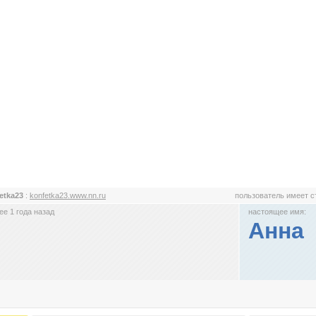
etka23
:
konfetka23.www.nn.ru
пользователь имеет 
е 1 года назад
настоящее имя:
Анна