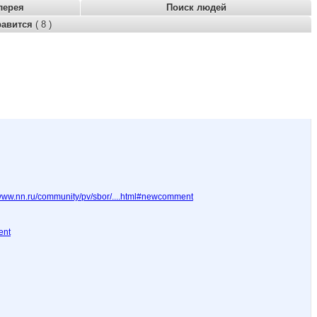
лерея
Поиск людей
равится
( 8 )
ww.nn.ru/community/pv/sbor/....html#newcomment
ent