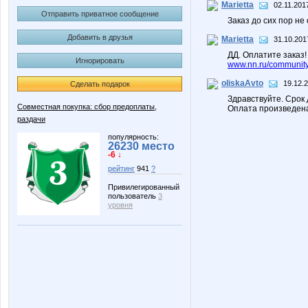
Marietta
02.11.201
Отправить приватное сообщение
Заказ до сих пор не
Добавить в друзья
Marietta
31.10.201
ДД. Оплатите заказ
Игнорировать
www.nn.ru/community/
oliskaAvto
19.12.
Сделать подарок
Здравствуйте. Срок
Совместная покупка: сбор предоплаты,
Оплата произведе
раздачи
популярность:
26230 место
-6 ↓
рейтинг
941
?
Привилегированный
пользователь
3
уровня