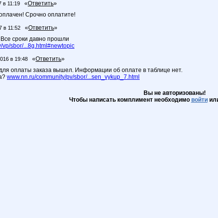
«
Ответить
»
7 в 11:19
 оплачен! Срочно оплатите!
«
Ответить
»
7 в 11:52
! Все сроки давно прошли
vp/sbor/...8g.html#newtopic
«
Ответить
»
2016 в 19:48
 для оплаты заказа вышел. Информации об оплате в таблице нет.
на?
www.nn.ru/community/pv/sbor/...sen_vykup_7.html
Вы не авторизованы!
Чтобы написать комплимент необходимо
войти
ил