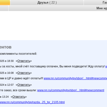
Друзья
( 22 )
Га
Мне н
ентов
 комплименты посетителей:
«
Ответить
»
2025 в 18:30
ы за хосты, мной счёт поставщику оплачен, Вы меня подводите! Жду оплату!
w
«
Ответить
»
2025 в 16:08
ями в ЦР и давно ждёт оплаты!!!
www.nn.ru/community/pv/sbor/....html#newcomm
«
Ответить
»
2024 в 12:07
е заказ, все сроки вышли:
www.nn.ru/community/pv/sbor/....html#newcomment
«
Ответить
»
в 13:24
www.nn.ru/community/sp/razda...25_tsr_2105.html