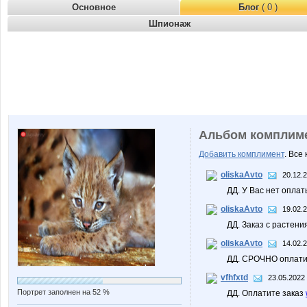
Основное
Блог
( 0 )
Шпионаж
Альбом комплим
Добавить комплимент
. Все
oliskaAvto
20.12.
ДД. У Вас нет оплат
oliskaAvto
19.02.
ДД. Заказ с растени
oliskaAvto
14.02.
ДД. СРОЧНО оплатит
vfhfxtd
23.05.2022 
Портрет заполнен на 52 %
ДД. Оплатите заказ